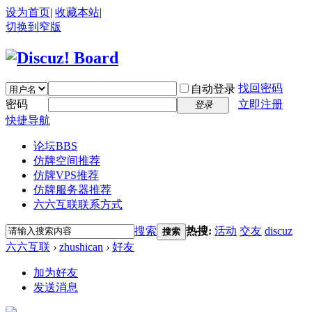
设为首页
|
收藏本站
|
切换到窄版
找回密码
自动登录
密码
立即注册
登录
快捷导航
论坛
BBS
仿牌空间推荐
仿牌VPS推荐
仿牌服务器推荐
六六互联联系方式
搜索
热搜:
活动
交友
discuz
搜索
六六互联
›
zhushican
›
好友
加为好友
发送消息