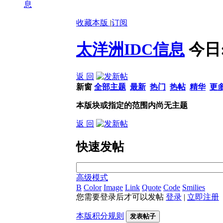
息
收藏本版
|
订阅
太洋洲IDC信息
今日
返 回
新窗
全部主题
最新
热门
热帖
精华
更
本版块或指定的范围内尚无主题
返 回
快速发帖
高级模式
B
Color
Image
Link
Quote
Code
Smilies
您需要登录后才可以发帖
登录
|
立即注册
本版积分规则
发表帖子