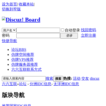
设为首页
|
收藏本站
|
切换到窄版
找回密码
自动登录
密码
立即注册
登录
快捷导航
论坛
BBS
仿牌空间推荐
仿牌VPS推荐
仿牌服务器推荐
六六互联联系方式
搜索
热搜:
活动
交友
discuz
搜索
六六互联
»
论坛
›
分洲IDC信息
›
太洋洲IDC信息
版块导航
推荐国家IDC信息